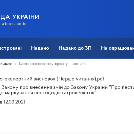
АДА УКРАЇНИ
и інших актів
єстровані
Надано
Надано до ЗП
На опрацюван
Картка законопроєкту, проєкту іншого акта
візитами
о-експертний висновок (Перше читання).pdf
 Закону про внесення змін до Закону України "Про пест
о маркування пестицидів і агрохімікатів"
д 12.03.2021