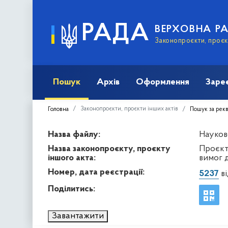
РАДА
ВЕРХОВНА Р
Законопроєкти, проєкт
Пошук
Архів
Оформлення
Заре
Законопроєкти, проєкти інших актів
Головна
Пошук за рек
Назва файлу:
Науков
Назва законопроєкту, проєкту
Проєкт
іншого акта:
вимог д
Номер, дата реєстрації:
5237
ві
Поділитись:
Завантажити