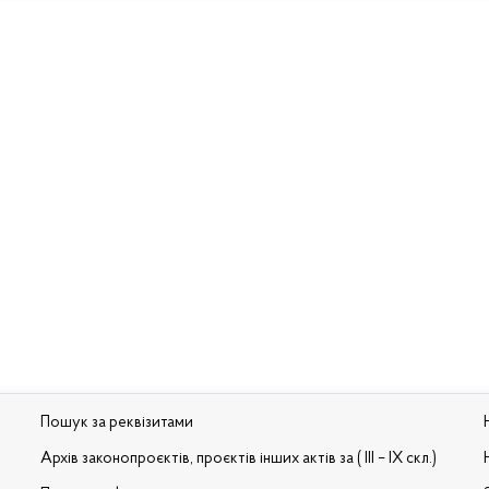
Пошук за реквізитами
Архів законопроєктів, проєктів інших актів за ( III – IX скл.)