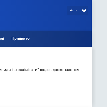
A
ні
Прийнято
ициди і агрохімікати" щодо вдосконалення