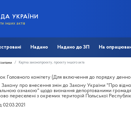
АДА УКРАЇНИ
и інших актів
єстровані
Надано
Надано до ЗП
На опрацюван
Картка законопроєкту, проєкту іншого акта
візитами
ок Головного комітету (Для включення до порядку денног
 Закону про внесення змін до Закону України "Про відно
альною ознакою" щодо визнання депортованими громадян 
ово переселені з окремих територій Польської Республі
д 02.03.2021