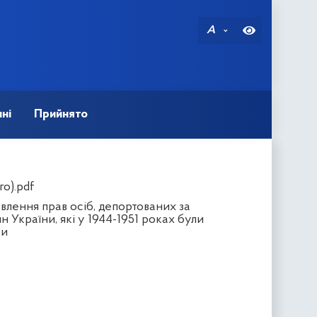
A
ні
Прийнято
о).pdf
влення прав осіб, депортованих за
України, які у 1944-1951 роках були
ки