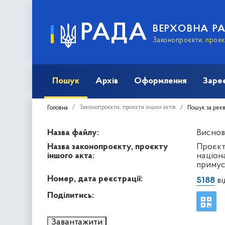
РАДА
ВЕРХОВНА Р
Законопроєкти, проєкт
Пошук
Архів
Оформлення
Заре
Законопроєкти, проєкти інших актів
Головна
Пошук за рек
Назва файлу:
Виснов
Назва законопроєкту, проєкту
Проєкт
іншого акта:
націон
примус
Номер, дата реєстрації:
5188
ві
Поділитись:
Завантажити