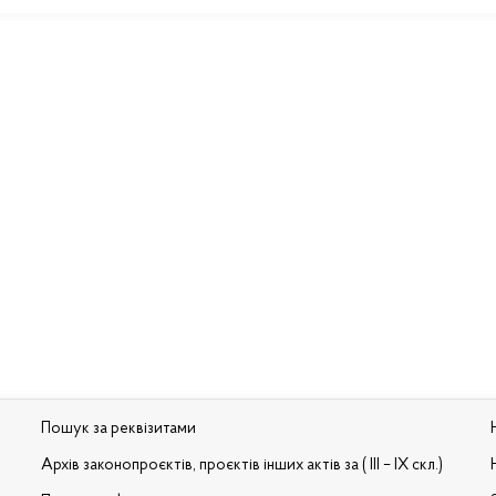
Пошук за реквізитами
Архів законопроєктів, проєктів інших актів за ( III – IX скл.)