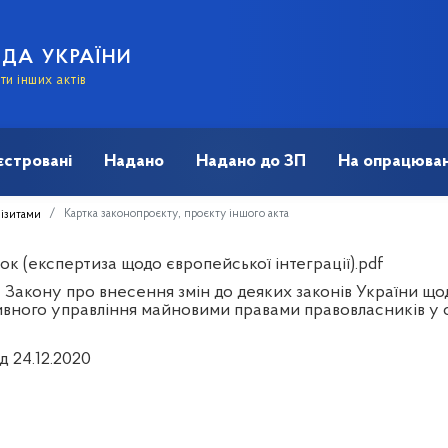
АДА УКРАЇНИ
и інших актів
єстровані
Надано
Надано до ЗП
На опрацюван
Картка законопроєкту, проєкту іншого акта
візитами
к (експертиза щодо європейської інтеграції).pdf
 Закону про внесення змін до деяких законів України що
вного управління майновими правами правовласників у сф
д 24.12.2020