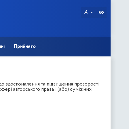
A
ні
Прийнято
до вдосконалення та підвищення прозорості
ері авторського права і (або) суміжних