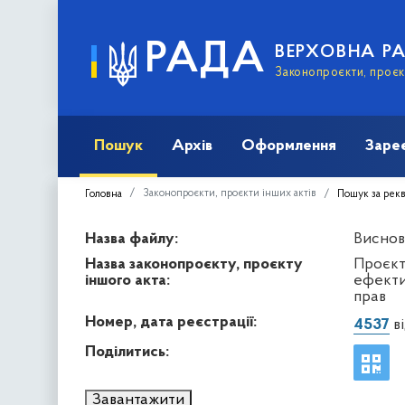
РАДА
ВЕРХОВНА Р
Законопроєкти, проєкт
Пошук
Архів
Оформлення
Заре
Законопроєкти, проєкти інших актів
Головна
Пошук за рек
Назва файлу:
Висново
Назва законопроєкту, проєкту
Проєкт
іншого акта:
ефекти
прав
Номер, дата реєстрації:
4537
ві
Поділитись:
Завантажити