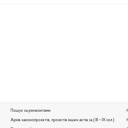
Пошук за реквізитами
Архів законопроєктів, проєктів інших актів за ( III – IX скл.)