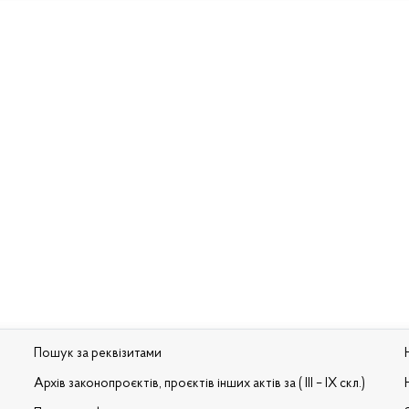
Пошук за реквізитами
Архів законопроєктів, проєктів інших актів за ( III – IX скл.)