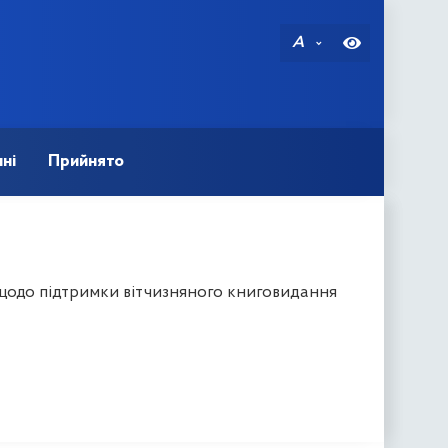
A
ні
Прийнято
щодо підтримки вітчизняного книговидання