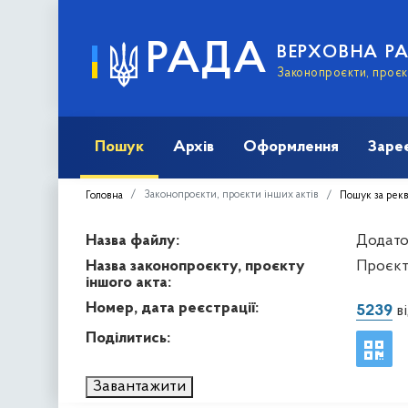
РАДА
ВЕРХОВНА Р
Законопроєкти, проєкт
Пошук
Архів
Оформлення
Заре
Законопроєкти, проєкти інших актів
Головна
Пошук за рек
Назва файлу:
Додато
Назва законопроєкту, проєкту
Проєкт
іншого акта:
Номер, дата реєстрації:
5239
ві
Поділитись:
Завантажити