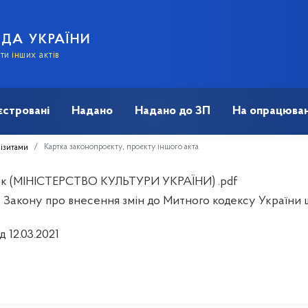
АДА УКРАЇНИ
и інших актів
єстровані
Надано
Надано до ЗП
На опрацюван
Картка законопроєкту, проєкту іншого акта
візитами
к (МІНІСТЕРСТВО КУЛЬТУРИ УКРАЇНИ) .pdf
 Закону про внесення змін до Митного кодексу України 
д 12.03.2021