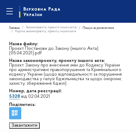
Законопроєкти, проєкти інших актів
Головна
Пошук за реквізитами
Картка законопроєкту, проєкту іншого акта
Назва файлу:
Проєкт Постанови до Закону (іншого Акта)
(05.04.2021).pdf
Назва законопроєкту, проєкту іншого акта:
Проєкт Закону про внесення змін до Кодексу України
про адміністративні правопорушення та Кримінального
кодексу України (щодо відповідальності за порушення
законодавства у галузі бджільництва та щодо охорони,
захисту, збереження бджіл)
Номер, дата реєстрації:
5328
від 02.04.2021
Поділитись:
Завантажити