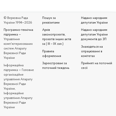
© Верховна Рада
Пошук за
Надано народним
України 1994—2026
реквізитами
депутатам України
Програмно-технічна
Архів
Надано народним
підтримка
—
законопроєктів,
депутатам України
Управління
проєктів інших актів
документів до ЗП
комп'ютеризованих
за ( III – IX скл.)
Знаходяться на
систем Апарату
Правила
опрацюванні в
Верховної Ради
оформлення
комітетах
України
Зареєстровані за
Прийняті на поточній
Iнформаційна
поточний тиждень
сесії
підтримка — Головне
організаційне
управління Апарату
Верховної Ради
України,
Інформаційне
управління Апарату
Верховної Ради
України