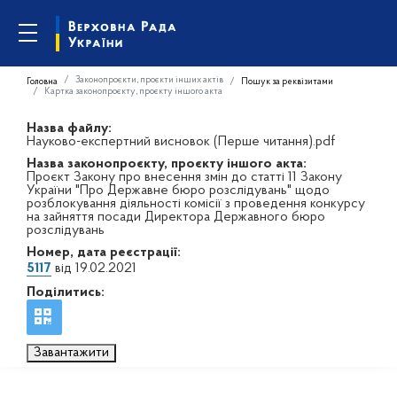
Законопроєкти, проєкти інших актів
Головна
Пошук за реквізитами
Картка законопроєкту, проєкту іншого акта
Назва файлу:
Науково-експертний висновок (Перше читання).pdf
Назва законопроєкту, проєкту іншого акта:
Проєкт Закону про внесення змін до статті 11 Закону
України "Про Державне бюро розслідувань" щодо
розблокування діяльності комісії з проведення конкурсу
на зайняття посади Директора Державного бюро
розслідувань
Номер, дата реєстрації:
5117
від 19.02.2021
Поділитись:
Завантажити