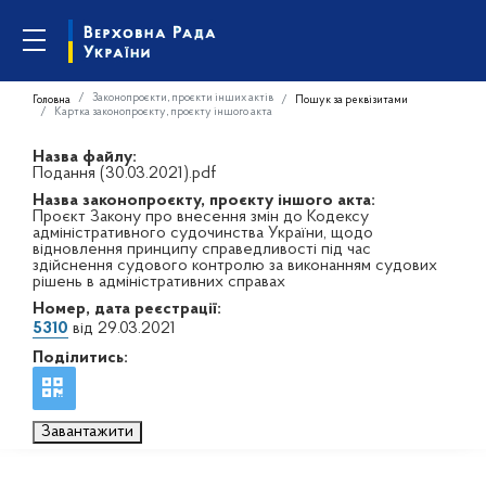
Законопроєкти, проєкти інших актів
Головна
Пошук за реквізитами
Картка законопроєкту, проєкту іншого акта
Назва файлу:
Подання (30.03.2021).pdf
Назва законопроєкту, проєкту іншого акта:
Проєкт Закону про внесення змін до Кодексу
адміністративного судочинства України, щодо
відновлення принципу справедливості під час
здійснення судового контролю за виконанням судових
рішень в адміністративних справах
Номер, дата реєстрації:
5310
від 29.03.2021
Поділитись:
Завантажити