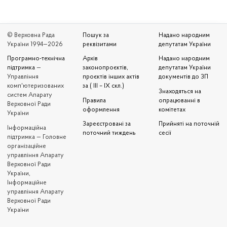
© Верховна Рада
Пошук за
Надано народним
України 1994—2026
реквізитами
депутатам України
Програмно-технічна
Архів
Надано народним
підтримка
—
законопроєктів,
депутатам України
Управління
проєктів інших актів
документів до ЗП
комп'ютеризованих
за ( III – IX скл.)
Знаходяться на
систем Апарату
Правила
опрацюванні в
Верховної Ради
оформлення
комітетах
України
Зареєстровані за
Прийняті на поточній
Iнформаційна
поточний тиждень
сесії
підтримка — Головне
організаційне
управління Апарату
Верховної Ради
України,
Інформаційне
управління Апарату
Верховної Ради
України