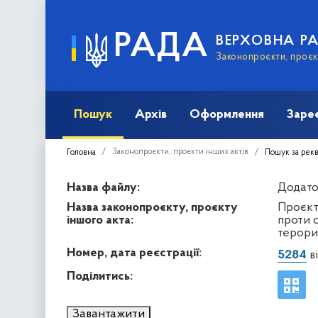
РАДА
ВЕРХОВНА Р
Законопроєкти, проєкт
Пошук
Архів
Оформлення
Заре
Законопроєкти, проєкти інших актів
Головна
Пошук за рек
Назва файлу:
Додаток
Назва законопроєкту, проєкту
Проєкт
іншого акта:
проти о
терори
Номер, дата реєстрації:
5284
ві
Поділитись:
Завантажити