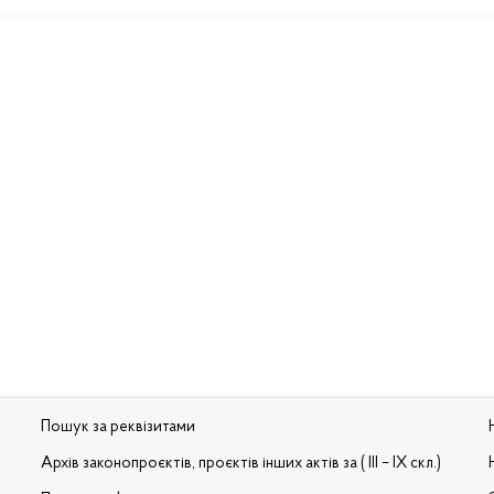
Пошук за реквізитами
Архів законопроєктів, проєктів інших актів за ( III – IX скл.)