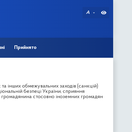
A
ні
Прийнято
та інших обмежувальних заходів (санкцій)
ціональній безпеці України, сприяння
 і громадянина стосовно іноземних громадян