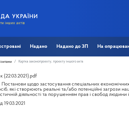
АДА УКРАЇНИ
и інших актів
єстровані
Надано
Надано до ЗП
На опрацюван
Картка законопроєкту, проєкту іншого акта
візитами
 (22.03.2021).pdf
 Постанови щодо застосування спеціальних економічних 
сіб, які створюють реальні та/або потенційні загрози на
стичній діяльності та порушенням прав і свобод людини
д 19.03.2021