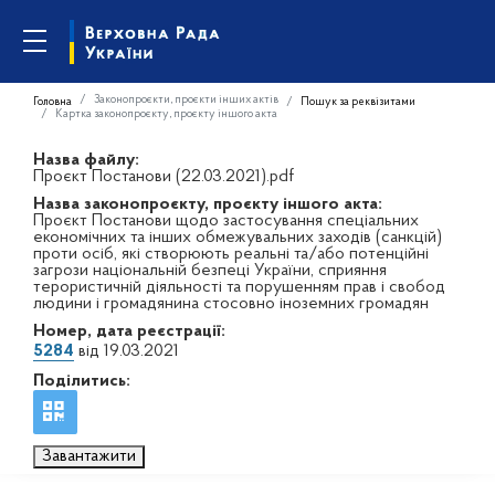
Законопроєкти, проєкти інших актів
Головна
Пошук за реквізитами
Картка законопроєкту, проєкту іншого акта
Назва файлу:
Проєкт Постанови (22.03.2021).pdf
Назва законопроєкту, проєкту іншого акта:
Проєкт Постанови щодо застосування спеціальних
економічних та інших обмежувальних заходів (санкцій)
проти осіб, які створюють реальні та/або потенційні
загрози національній безпеці України, сприяння
терористичній діяльності та порушенням прав і свобод
людини і громадянина стосовно іноземних громадян
Номер, дата реєстрації:
5284
від 19.03.2021
Поділитись:
Завантажити