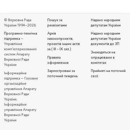
© Верховна Рада
Пошук за
Надано народним
України 1994—2026
реквізитами
депутатам України
Програмно-технічна
Архів
Надано народним
підтримка
—
законопроєктів,
депутатам України
Управління
проєктів інших актів
документів до ЗП
комп'ютеризованих
за ( III – IX скл.)
Знаходяться на
систем Апарату
Правила
опрацюванні в
Верховної Ради
оформлення
комітетах
України
Зареєстровані за
Прийняті на поточній
Iнформаційна
поточний тиждень
сесії
підтримка — Головне
організаційне
управління Апарату
Верховної Ради
України,
Інформаційне
управління Апарату
Верховної Ради
України