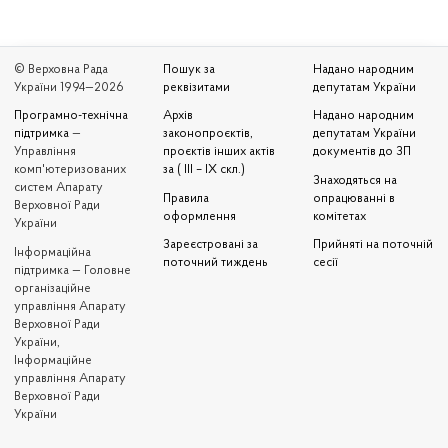
© Верховна Рада
Пошук за
Надано народним
України 1994—2026
реквізитами
депутатам України
Програмно-технічна
Архів
Надано народним
підтримка
—
законопроєктів,
депутатам України
Управління
проєктів інших актів
документів до ЗП
комп'ютеризованих
за ( III – IX скл.)
Знаходяться на
систем Апарату
Правила
опрацюванні в
Верховної Ради
оформлення
комітетах
України
Зареєстровані за
Прийняті на поточній
Iнформаційна
поточний тиждень
сесії
підтримка — Головне
організаційне
управління Апарату
Верховної Ради
України,
Інформаційне
управління Апарату
Верховної Ради
України