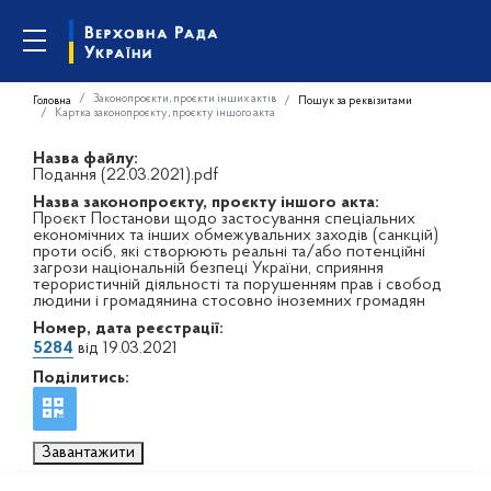
Законопроєкти, проєкти інших актів
Головна
Пошук за реквізитами
Картка законопроєкту, проєкту іншого акта
Назва файлу:
Подання (22.03.2021).pdf
Назва законопроєкту, проєкту іншого акта:
Проєкт Постанови щодо застосування спеціальних
економічних та інших обмежувальних заходів (санкцій)
проти осіб, які створюють реальні та/або потенційні
загрози національній безпеці України, сприяння
терористичній діяльності та порушенням прав і свобод
людини і громадянина стосовно іноземних громадян
Номер, дата реєстрації:
5284
від 19.03.2021
Поділитись:
Завантажити