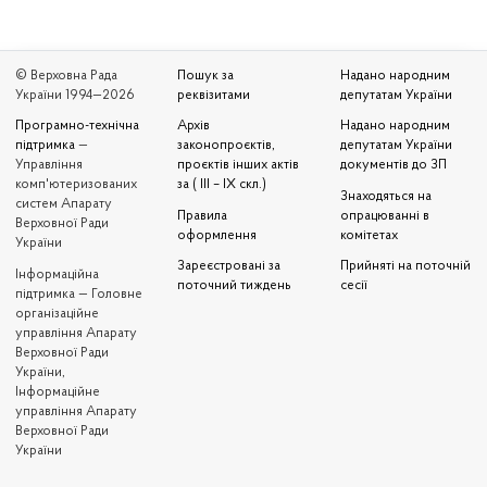
© Верховна Рада
Пошук за
Надано народним
України 1994—2026
реквізитами
депутатам України
Програмно-технічна
Архів
Надано народним
підтримка
—
законопроєктів,
депутатам України
Управління
проєктів інших актів
документів до ЗП
комп'ютеризованих
за ( III – IX скл.)
Знаходяться на
систем Апарату
Правила
опрацюванні в
Верховної Ради
оформлення
комітетах
України
Зареєстровані за
Прийняті на поточній
Iнформаційна
поточний тиждень
сесії
підтримка — Головне
організаційне
управління Апарату
Верховної Ради
України,
Інформаційне
управління Апарату
Верховної Ради
України