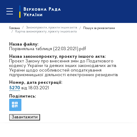
Законопроєкти, проєкти інших актів
Головна
Пошук за реквізитами
Картка законопроєкту, проєкту іншого акта
Назва файлу:
Порівняльна таблиця (22.03.2021).pdf
Назва законопроєкту, проєкту іншого акта:
Проєкт Закону про внесення змін до Податкового
кодексу України та деяких інших законодавчих актів
України щодо особливостей оподаткування
підприємницької діяльності електронних резидентів
Номер, дата реєстрації:
5270
від 18.03.2021
Поділитись:
Завантажити