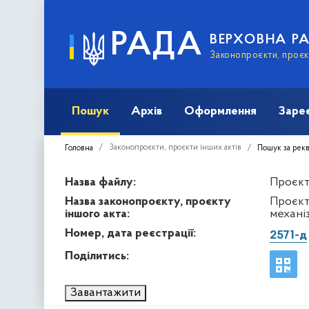
РАДА
ВЕРХОВНА Р
Законопроєкти, проєкт
Пошук
Архів
Оформлення
Заре
Законопроєкти, проєкти інших актів
Головна
Пошук за рек
Назва файлу:
Проєкт
Назва законопроєкту, проєкту
Проєкт
іншого акта:
механіз
Номер, дата реєстрації:
2571-д
Поділитись:
Завантажити