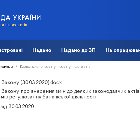
АДА УКРАЇНИ
и інших актів
єстровані
Надано
Надано до ЗП
На опрацюван
Картка законопроєкту, проєкту іншого акта
візитами
 Закону (30.03.2020).docx
 Закону про внесення змін до деяких законодавчих акті
мів регулювання банківської діяльності
від 30.03.2020