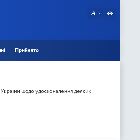
A
ні
Прийнято
в України щодо удосконалення деяких