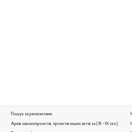
Пошук за реквізитами
Архів законопроєктів, проєктів інших актів за ( III – IX скл.)