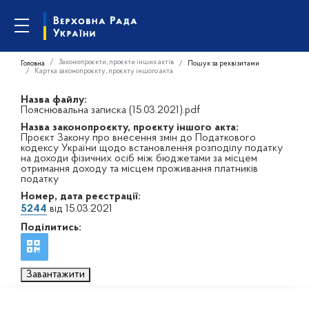
Законопроєкти, проєкти інших актів
Головна
Пошук за реквізитами
Картка законопроєкту, проєкту іншого акта
Назва файлу:
Пояснювальна записка (15.03.2021).pdf
Назва законопроєкту, проєкту іншого акта:
Проєкт Закону про внесення змін до Податкового
кодексу України щодо встановлення розподілу податку
на доходи фізичних осіб між бюджетами за місцем
отримання доходу та місцем проживання платників
податку
Номер, дата реєстрації:
5244
від 15.03.2021
Поділитись:
Завантажити