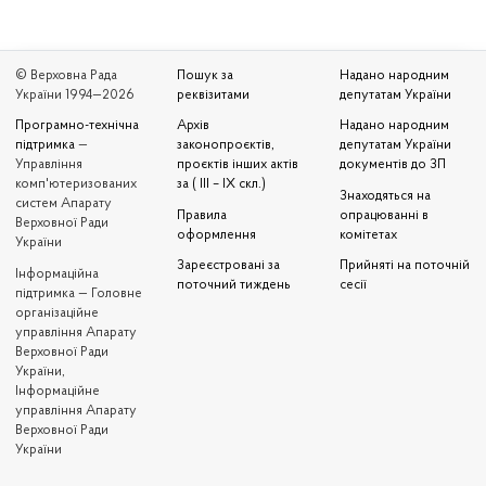
© Верховна Рада
Пошук за
Надано народним
України 1994—2026
реквізитами
депутатам України
Програмно-технічна
Архів
Надано народним
підтримка
—
законопроєктів,
депутатам України
Управління
проєктів інших актів
документів до ЗП
комп'ютеризованих
за ( III – IX скл.)
Знаходяться на
систем Апарату
Правила
опрацюванні в
Верховної Ради
оформлення
комітетах
України
Зареєстровані за
Прийняті на поточній
Iнформаційна
поточний тиждень
сесії
підтримка — Головне
організаційне
управління Апарату
Верховної Ради
України,
Інформаційне
управління Апарату
Верховної Ради
України