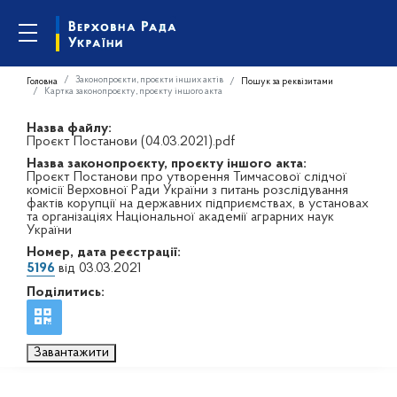
Законопроєкти, проєкти інших актів
Головна
Пошук за реквізитами
Картка законопроєкту, проєкту іншого акта
Назва файлу:
Проєкт Постанови (04.03.2021).pdf
Назва законопроєкту, проєкту іншого акта:
Проєкт Постанови про утворення Тимчасової слідчої
комісії Верховної Ради України з питань розслідування
фактів корупції на державних підприємствах, в установах
та організаціях Національної академії аграрних наук
України
Номер, дата реєстрації:
5196
від 03.03.2021
Поділитись:
Завантажити