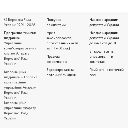
© Верховна Рада
Пошук за
Надано народним
України 1994—2026
реквізитами
депутатам України
Програмно-технічна
Архів
Надано народним
підтримка
—
законопроєктів,
депутатам України
Управління
проєктів інших актів
документів до ЗП
комп'ютеризованих
за ( III – IX скл.)
Знаходяться на
систем Апарату
Правила
опрацюванні в
Верховної Ради
оформлення
комітетах
України
Зареєстровані за
Прийняті на поточній
Iнформаційна
поточний тиждень
сесії
підтримка — Головне
організаційне
управління Апарату
Верховної Ради
України,
Інформаційне
управління Апарату
Верховної Ради
України