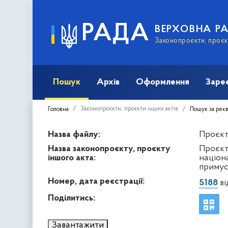
РАДА
ВЕРХОВНА Р
Законопроєкти, проєкт
Пошук
Архів
Оформлення
Заре
Законопроєкти, проєкти інших актів
Головна
Пошук за рек
Назва файлу:
Проєкт 
Назва законопроєкту, проєкту
Проєкт
іншого акта:
націон
примус
Номер, дата реєстрації:
5188
ві
Поділитись:
Завантажити