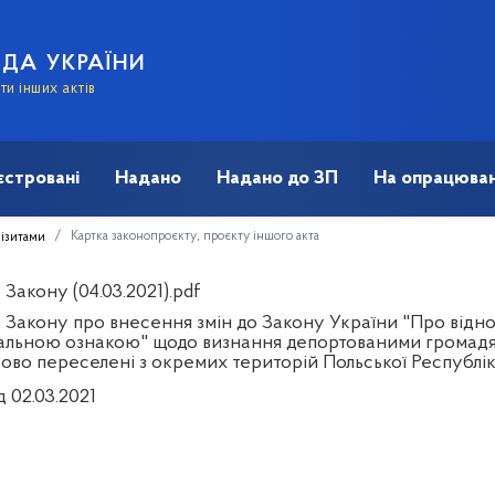
АДА УКРАЇНИ
и інших актів
єстровані
Надано
Надано до ЗП
На опрацюван
Картка законопроєкту, проєкту іншого акта
візитами
Закону (04.03.2021).pdf
 Закону про внесення змін до Закону України "Про відно
альною ознакою" щодо визнання депортованими громадян 
ово переселені з окремих територій Польської Республі
д 02.03.2021