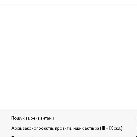
Пошук за реквізитами
Архів законопроєктів, проєктів інших актів за ( III – IX скл.)