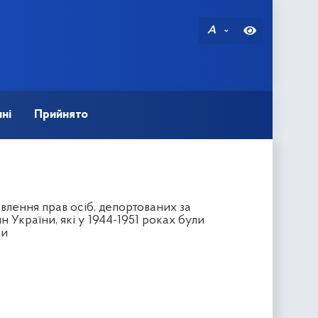
A
ні
Прийнято
влення прав осіб, депортованих за
України, які у 1944-1951 роках були
ки