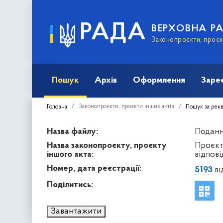
РАДА
ВЕРХОВНА Р
Законопроєкти, проєкт
Пошук
Архів
Оформлення
Заре
Законопроєкти, проєкти інших актів
Головна
Пошук за рек
Назва файлу:
Подання
Назва законопроєкту, проєкту
Проєкт
іншого акта:
відпов
Номер, дата реєстрації:
5193
ві
Поділитись:
Завантажити