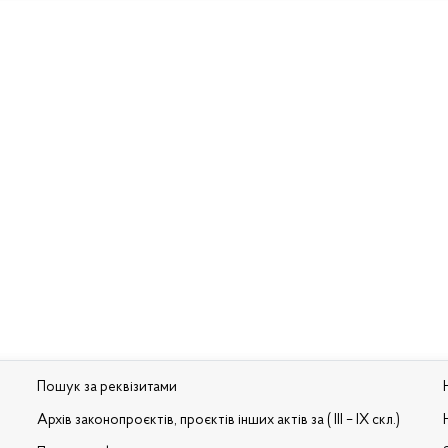
Пошук за реквізитами
Архів законопроєктів, проєктів інших актів за ( III – IX скл.)