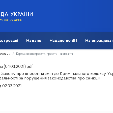
АДА УКРАЇНИ
и інших актів
єстровані
Надано
Надано до ЗП
На опрацюван
Картка законопроєкту, проєкту іншого акта
візитами
 (04.03.2021).pdf
 Закону про внесення змін до Кримінального кодексу Ук
ідальності за порушення законодавства про санкції
д 02.03.2021