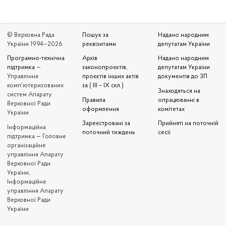
© Верховна Рада
Пошук за
Надано народним
України 1994—2026
реквізитами
депутатам України
Програмно-технічна
Архів
Надано народним
підтримка
—
законопроєктів,
депутатам України
Управління
проєктів інших актів
документів до ЗП
комп'ютеризованих
за ( III – IX скл.)
Знаходяться на
систем Апарату
Правила
опрацюванні в
Верховної Ради
оформлення
комітетах
України
Зареєстровані за
Прийняті на поточній
Iнформаційна
поточний тиждень
сесії
підтримка — Головне
організаційне
управління Апарату
Верховної Ради
України,
Інформаційне
управління Апарату
Верховної Ради
України