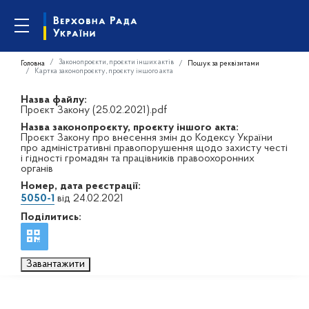
Законопроєкти, проєкти інших актів
Головна
Пошук за реквізитами
Картка законопроєкту, проєкту іншого акта
Назва файлу:
Проєкт Закону (25.02.2021).pdf
Назва законопроєкту, проєкту іншого акта:
Проєкт Закону про внесення змін до Кодексу України
про адміністративні правопорушення щодо захисту честі
і гідності громадян та працівників правоохоронних
органів
Номер, дата реєстрації:
5050-1
від 24.02.2021
Поділитись:
Завантажити