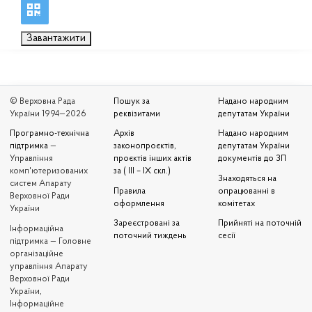
Завантажити
© Верховна Рада
Пошук за
Надано народним
України 1994—2026
реквізитами
депутатам України
Програмно-технічна
Архів
Надано народним
підтримка
—
законопроєктів,
депутатам України
Управління
проєктів інших актів
документів до ЗП
комп'ютеризованих
за ( III – IX скл.)
Знаходяться на
систем Апарату
Правила
опрацюванні в
Верховної Ради
оформлення
комітетах
України
Зареєстровані за
Прийняті на поточній
Iнформаційна
поточний тиждень
сесії
підтримка — Головне
організаційне
управління Апарату
Верховної Ради
України,
Інформаційне