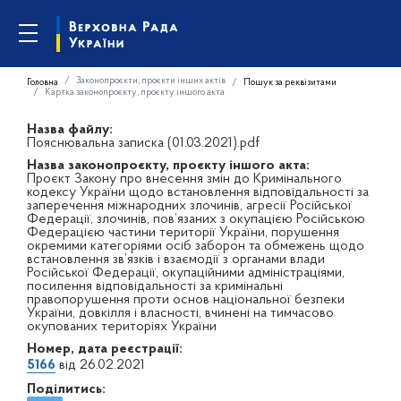
Законопроєкти, проєкти інших актів
Головна
Пошук за реквізитами
Картка законопроєкту, проєкту іншого акта
Назва файлу:
Пояснювальна записка (01.03.2021).pdf
Назва законопроєкту, проєкту іншого акта:
Проєкт Закону про внесення змін до Кримінального
кодексу України щодо встановлення відповідальності за
заперечення міжнародних злочинів, агресії Російської
Федерації, злочинів, пов’язаних з окупацією Російською
Федерацією частини території України, порушення
окремими категоріями осіб заборон та обмежень щодо
встановлення зв’язків і взаємодії з органами влади
Російської Федерації, окупаційними адміністраціями,
посилення відповідальності за кримінальні
правопорушення проти основ національної безпеки
України, довкілля і власності, вчинені на тимчасово
окупованих територіях України
Номер, дата реєстрації:
5166
від 26.02.2021
Поділитись: