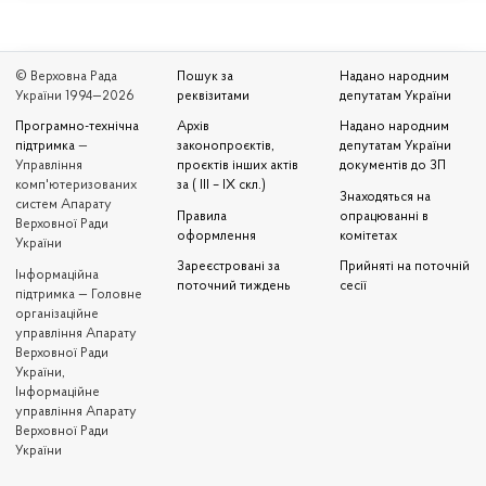
© Верховна Рада
Пошук за
Надано народним
України 1994—2026
реквізитами
депутатам України
Програмно-технічна
Архів
Надано народним
підтримка
—
законопроєктів,
депутатам України
Управління
проєктів інших актів
документів до ЗП
комп'ютеризованих
за ( III – IX скл.)
Знаходяться на
систем Апарату
Правила
опрацюванні в
Верховної Ради
оформлення
комітетах
України
Зареєстровані за
Прийняті на поточній
Iнформаційна
поточний тиждень
сесії
підтримка — Головне
організаційне
управління Апарату
Верховної Ради
України,
Інформаційне
управління Апарату
Верховної Ради
України