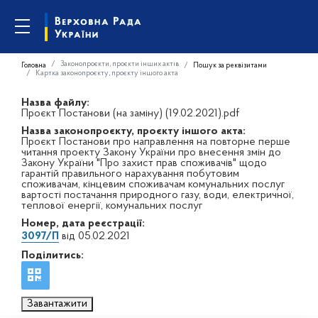
Законопроєкти, проєкти інших актів
Головна
Пошук за реквізитами
Картка законопроєкту, проєкту іншого акта
Назва файлу:
Проєкт Постанови (на заміну) (19.02.2021).pdf
Назва законопроєкту, проєкту іншого акта:
Проєкт Постанови про направлення на повторне перше
читання проекту Закону України про внесення змін до
Закону України "Про захист прав споживачів" щодо
гарантій правильного нарахування побутовим
споживачам, кінцевим споживачам комунальних послуг
вартості постачання природного газу, води, електричної,
теплової енергії, комунальних послуг
Номер, дата реєстрації:
3097/П
від 05.02.2021
Поділитись:
Завантажити