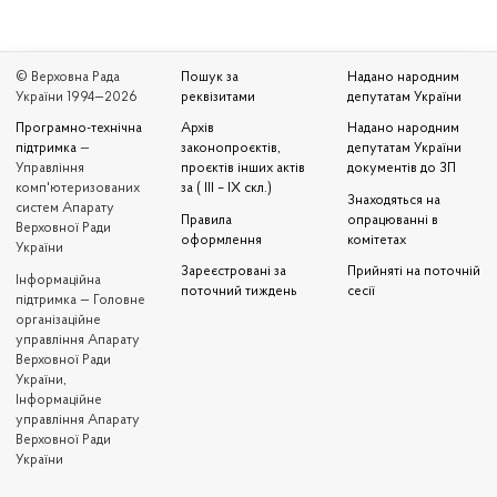
© Верховна Рада
Пошук за
Надано народним
України 1994—2026
реквізитами
депутатам України
Програмно-технічна
Архів
Надано народним
підтримка
—
законопроєктів,
депутатам України
Управління
проєктів інших актів
документів до ЗП
комп'ютеризованих
за ( III – IX скл.)
Знаходяться на
систем Апарату
Правила
опрацюванні в
Верховної Ради
оформлення
комітетах
України
Зареєстровані за
Прийняті на поточній
Iнформаційна
поточний тиждень
сесії
підтримка — Головне
організаційне
управління Апарату
Верховної Ради
України,
Інформаційне
управління Апарату
Верховної Ради
України