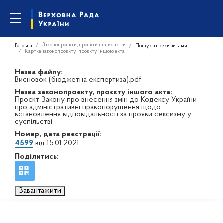
Законопроєкти, проєкти інших актів
Головна
Пошук за реквізитами
Картка законопроєкту, проєкту іншого акта
Назва файлу:
Висновок (бюджетна експертиза).pdf
Назва законопроєкту, проєкту іншого акта:
Проєкт Закону про внесення змін до Кодексу України
про адміністративні правопорушення щодо
встановлення відповідальності за прояви сексизму у
суспільстві
Номер, дата реєстрації:
4599
від 15.01.2021
Поділитись:
Завантажити