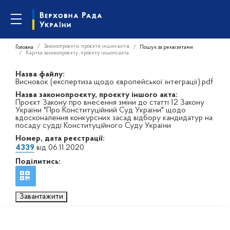
Законопроєкти, проєкти інших актів
Головна
Пошук за реквізитами
Картка законопроєкту, проєкту іншого акта
Назва файлу:
Висновок (експертиза щодо європейської інтеграції).pdf
Назва законопроєкту, проєкту іншого акта:
Проєкт Закону про внесення зміни до статті 12 Закону
України "Про Конституційний Суд України" щодо
вдосконалення конкурсних засад відбору кандидатур на
посаду судді Конституційного Суду України
Номер, дата реєстрації:
4339
від 06.11.2020
Поділитись:
Завантажити