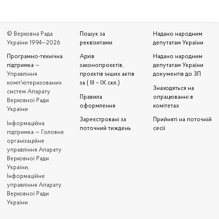
© Верховна Рада
Пошук за
Надано народним
України 1994—2026
реквізитами
депутатам України
Програмно-технічна
Архів
Надано народним
підтримка
—
законопроєктів,
депутатам України
Управління
проєктів інших актів
документів до ЗП
комп'ютеризованих
за ( III – IX скл.)
Знаходяться на
систем Апарату
Правила
опрацюванні в
Верховної Ради
оформлення
комітетах
України
Зареєстровані за
Прийняті на поточній
Iнформаційна
поточний тиждень
сесії
підтримка — Головне
організаційне
управління Апарату
Верховної Ради
України,
Інформаційне
управління Апарату
Верховної Ради
України