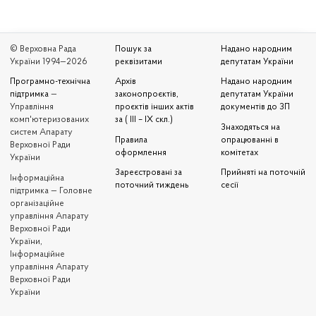
© Верховна Рада
Пошук за
Надано народним
України 1994—2026
реквізитами
депутатам України
Програмно-технічна
Архів
Надано народним
підтримка
—
законопроєктів,
депутатам України
Управління
проєктів інших актів
документів до ЗП
комп'ютеризованих
за ( III – IX скл.)
Знаходяться на
систем Апарату
Правила
опрацюванні в
Верховної Ради
оформлення
комітетах
України
Зареєстровані за
Прийняті на поточній
Iнформаційна
поточний тиждень
сесії
підтримка — Головне
організаційне
управління Апарату
Верховної Ради
України,
Інформаційне
управління Апарату
Верховної Ради
України