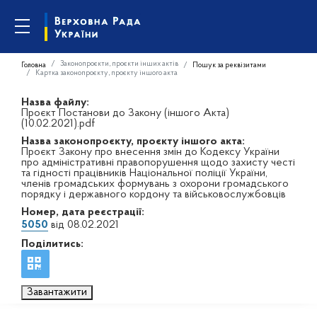
Законопроєкти, проєкти інших актів
Головна
Пошук за реквізитами
Картка законопроєкту, проєкту іншого акта
Назва файлу:
Проєкт Постанови до Закону (іншого Акта)
(10.02.2021).pdf
Назва законопроєкту, проєкту іншого акта:
Проєкт Закону про внесення змін до Кодексу України
про адміністративні правопорушення щодо захисту честі
та гідності працівників Національної поліції України,
членів громадських формувань з охорони громадського
порядку і державного кордону та військовослужбовців
Номер, дата реєстрації:
5050
від 08.02.2021
Поділитись:
Завантажити