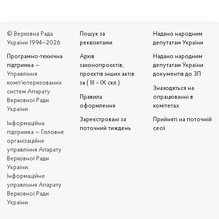
© Верховна Рада
Пошук за
Надано народним
України 1994—2026
реквізитами
депутатам України
Програмно-технічна
Архів
Надано народним
підтримка
—
законопроєктів,
депутатам України
Управління
проєктів інших актів
документів до ЗП
комп'ютеризованих
за ( III – IX скл.)
Знаходяться на
систем Апарату
Правила
опрацюванні в
Верховної Ради
оформлення
комітетах
України
Зареєстровані за
Прийняті на поточній
Iнформаційна
поточний тиждень
сесії
підтримка — Головне
організаційне
управління Апарату
Верховної Ради
України,
Інформаційне
управління Апарату
Верховної Ради
України