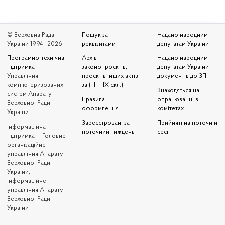
© Верховна Рада
Пошук за
Надано народним
України 1994—2026
реквізитами
депутатам України
Програмно-технічна
Архів
Надано народним
підтримка
—
законопроєктів,
депутатам України
Управління
проєктів інших актів
документів до ЗП
комп'ютеризованих
за ( III – IX скл.)
Знаходяться на
систем Апарату
Правила
опрацюванні в
Верховної Ради
оформлення
комітетах
України
Зареєстровані за
Прийняті на поточній
Iнформаційна
поточний тиждень
сесії
підтримка — Головне
організаційне
управління Апарату
Верховної Ради
України,
Інформаційне
управління Апарату
Верховної Ради
України