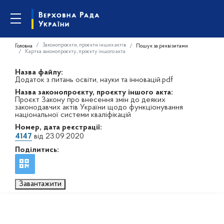
Законопроєкти, проєкти інших актів
Головна
Пошук за реквізитами
Картка законопроєкту, проєкту іншого акта
Назва файлу:
Додаток з питань освіти, науки та інновацій.pdf
Назва законопроєкту, проєкту іншого акта:
Проєкт Закону про внесення змін до деяких
законодавчих актів України щодо функціонування
національної системи кваліфікацій
Номер, дата реєстрації:
4147
від 23.09.2020
Поділитись:
Завантажити