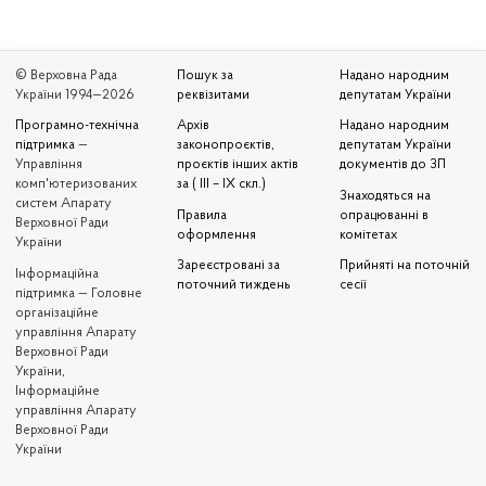
© Верховна Рада
Пошук за
Надано народним
України 1994—2026
реквізитами
депутатам України
Програмно-технічна
Архів
Надано народним
підтримка
—
законопроєктів,
депутатам України
Управління
проєктів інших актів
документів до ЗП
комп'ютеризованих
за ( III – IX скл.)
Знаходяться на
систем Апарату
Правила
опрацюванні в
Верховної Ради
оформлення
комітетах
України
Зареєстровані за
Прийняті на поточній
Iнформаційна
поточний тиждень
сесії
підтримка — Головне
організаційне
управління Апарату
Верховної Ради
України,
Інформаційне
управління Апарату
Верховної Ради
України