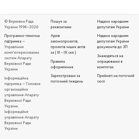
© Верховна Рада
Пошук за
Надано народним
України 1994—2026
реквізитами
депутатам України
Програмно-технічна
Архів
Надано народним
підтримка
—
законопроєктів,
депутатам України
Управління
проєктів інших актів
документів до ЗП
комп'ютеризованих
за ( III – IX скл.)
Знаходяться на
систем Апарату
Правила
опрацюванні в
Верховної Ради
оформлення
комітетах
України
Зареєстровані за
Прийняті на поточній
Iнформаційна
поточний тиждень
сесії
підтримка — Головне
організаційне
управління Апарату
Верховної Ради
України,
Інформаційне
управління Апарату
Верховної Ради
України