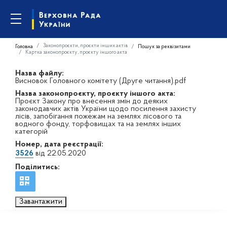
Законопроєкти, проєкти інших актів
Головна
Пошук за реквізитами
Картка законопроєкту, проєкту іншого акта
Назва файлу:
Висновок Головного комітету (Друге читання).pdf
Назва законопроєкту, проєкту іншого акта:
Проєкт Закону про внесення змін до деяких
законодавчих актів України щодо посилення захисту
лісів, запобігання пожежам на землях лісового та
водного фонду, торфовищах та на землях інших
категорій
Номер, дата реєстрації:
3526
від 22.05.2020
Поділитись:
Завантажити