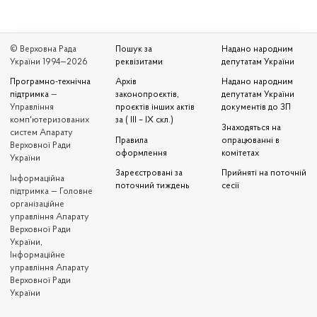
© Верховна Рада
Пошук за
Надано народним
України 1994—2026
реквізитами
депутатам України
Програмно-технічна
Архів
Надано народним
підтримка
—
законопроєктів,
депутатам України
Управління
проєктів інших актів
документів до ЗП
комп'ютеризованих
за ( III – IX скл.)
Знаходяться на
систем Апарату
Правила
опрацюванні в
Верховної Ради
оформлення
комітетах
України
Зареєстровані за
Прийняті на поточній
Iнформаційна
поточний тиждень
сесії
підтримка — Головне
організаційне
управління Апарату
Верховної Ради
України,
Інформаційне
управління Апарату
Верховної Ради
України