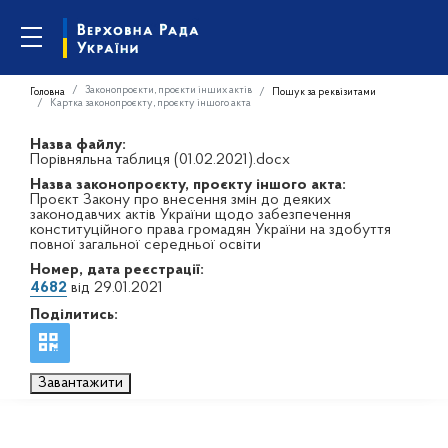
Законопроєкти, проєкти інших актів
Головна
Пошук за реквізитами
Картка законопроєкту, проєкту іншого акта
Назва файлу:
Порівняльна таблиця (01.02.2021).docx
Назва законопроєкту, проєкту іншого акта:
Проєкт Закону про внесення змін до деяких
законодавчих актів України щодо забезпечення
конституційного права громадян України на здобуття
повної загальної середньої освіти
Номер, дата реєстрації:
4682
від 29.01.2021
Поділитись:
Завантажити