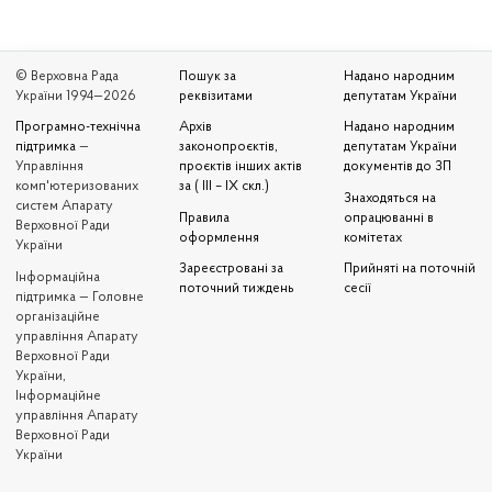
© Верховна Рада
Пошук за
Надано народним
України 1994—2026
реквізитами
депутатам України
Програмно-технічна
Архів
Надано народним
підтримка
—
законопроєктів,
депутатам України
Управління
проєктів інших актів
документів до ЗП
комп'ютеризованих
за ( III – IX скл.)
Знаходяться на
систем Апарату
Правила
опрацюванні в
Верховної Ради
оформлення
комітетах
України
Зареєстровані за
Прийняті на поточній
Iнформаційна
поточний тиждень
сесії
підтримка — Головне
організаційне
управління Апарату
Верховної Ради
України,
Інформаційне
управління Апарату
Верховної Ради
України