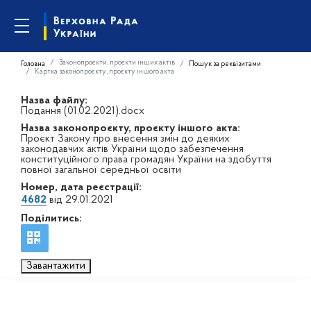
Законопроєкти, проєкти інших актів
Головна
Пошук за реквізитами
Картка законопроєкту, проєкту іншого акта
Назва файлу:
Подання (01.02.2021).docx
Назва законопроєкту, проєкту іншого акта:
Проєкт Закону про внесення змін до деяких
законодавчих актів України щодо забезпечення
конституційного права громадян України на здобуття
повної загальної середньої освіти
Номер, дата реєстрації:
4682
від 29.01.2021
Поділитись:
Завантажити