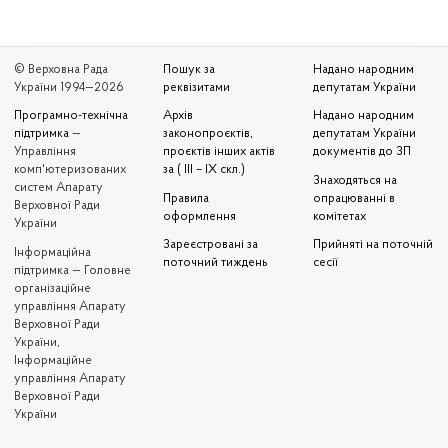
© Верховна Рада
Пошук за
Надано народним
України 1994—2026
реквізитами
депутатам України
Програмно-технічна
Архів
Надано народним
підтримка
—
законопроєктів,
депутатам України
Управління
проєктів інших актів
документів до ЗП
комп'ютеризованих
за ( III – IX скл.)
Знаходяться на
систем Апарату
Правила
опрацюванні в
Верховної Ради
оформлення
комітетах
України
Зареєстровані за
Прийняті на поточній
Iнформаційна
поточний тиждень
сесії
підтримка — Головне
організаційне
управління Апарату
Верховної Ради
України,
Інформаційне
управління Апарату
Верховної Ради
України