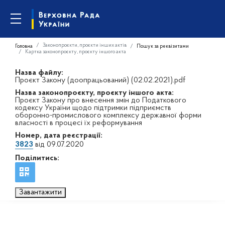
Законопроєкти, проєкти інших актів
Головна
Пошук за реквізитами
Картка законопроєкту, проєкту іншого акта
Назва файлу:
Проєкт Закону (доопрацьований) (02.02.2021).pdf
Назва законопроєкту, проєкту іншого акта:
Проєкт Закону про внесення змін до Податкового
кодексу України щодо підтримки підприємств
оборонно-промислового комплексу державної форми
власності в процесі їх реформування
Номер, дата реєстрації:
3823
від 09.07.2020
Поділитись:
Завантажити