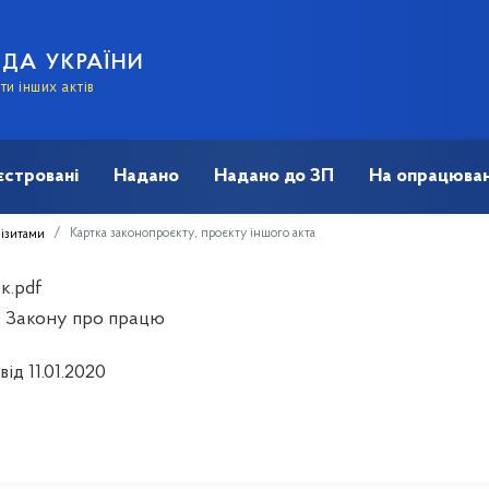
АДА УКРАЇНИ
и інших актів
єстровані
Надано
Надано до ЗП
На опрацюван
Картка законопроєкту, проєкту іншого акта
візитами
к.pdf
 Закону про працю
від 11.01.2020