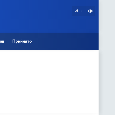
A
ні
Прийнято