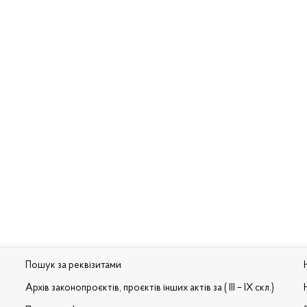
Пошук за реквізитами
Архів законопроєктів, проєктів інших актів за ( III – IX скл.)