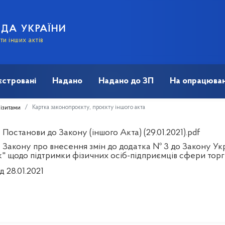
АДА УКРАЇНИ
и інших актів
єстровані
Надано
Надано до ЗП
На опрацюван
Картка законопроєкту, проєкту іншого акта
візитами
Постанови до Закону (іншого Акта) (29.01.2021).pdf
 Закону про внесення змін до додатка № 3 до Закону У
к" щодо підтримки фізичних осіб-підприємців сфери торгів
д 28.01.2021