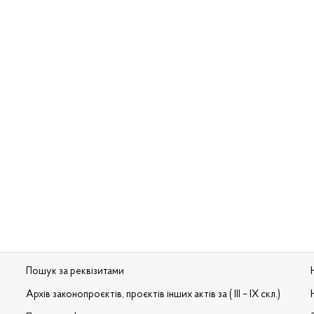
Пошук за реквізитами
Архів законопроєктів, проєктів інших актів за ( III – IX скл.)