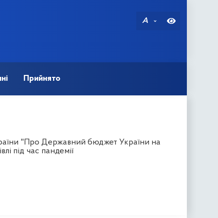
A
ні
Прийнято
країни "Про Державний бюджет України на
лі під час пандемії