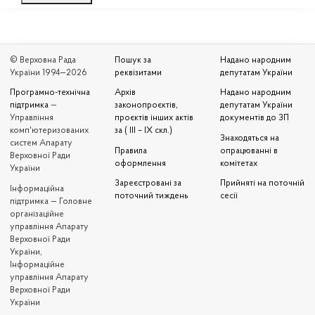
© Верховна Рада
Пошук за
Надано народним
України 1994—2026
реквізитами
депутатам України
Програмно-технічна
Архів
Надано народним
підтримка
—
законопроєктів,
депутатам України
Управління
проєктів інших актів
документів до ЗП
комп'ютеризованих
за ( III – IX скл.)
Знаходяться на
систем Апарату
Правила
опрацюванні в
Верховної Ради
оформлення
комітетах
України
Зареєстровані за
Прийняті на поточній
Iнформаційна
поточний тиждень
сесії
підтримка — Головне
організаційне
управління Апарату
Верховної Ради
України,
Інформаційне
управління Апарату
Верховної Ради
України