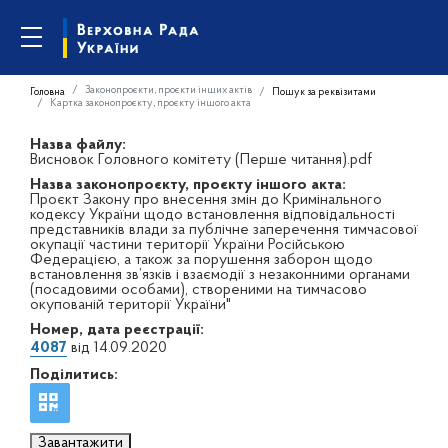
Законопроєкти, проєкти інших актів
Головна
Пошук за реквізитами
Картка законопроєкту, проєкту іншого акта
Назва файлу:
Висновок Головного комітету (Перше читання).pdf
Назва законопроєкту, проєкту іншого акта:
Проєкт Закону про внесення змін до Кримінального
кодексу України щодо встановлення відповідальності
представників влади за публічне заперечення тимчасової
окупації частини території України Російською
Федерацією, а також за порушення заборон щодо
встановлення зв’язків і взаємодії з незаконними органами
(посадовими особами), створеними на тимчасово
окупованій території України"
Номер, дата реєстрації:
4087
від 14.09.2020
Поділитись:
Завантажити