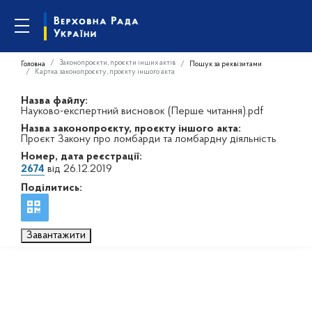
Законопроєкти, проєкти інших актів
Головна
Пошук за реквізитами
Картка законопроєкту, проєкту іншого акта
Назва файлу:
Науково-експертний висновок (Перше читання).pdf
Назва законопроєкту, проєкту іншого акта:
Проєкт Закону про ломбарди та ломбардну діяльність
Номер, дата реєстрації:
2674
від 26.12.2019
Поділитись:
Завантажити