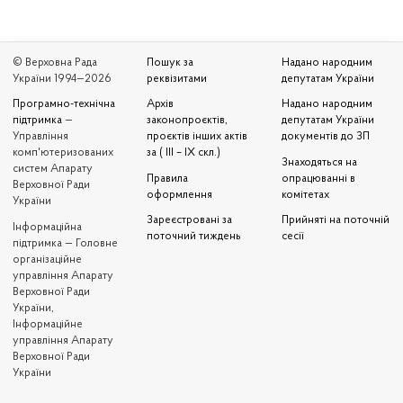
© Верховна Рада
Пошук за
Надано народним
України 1994—2026
реквізитами
депутатам України
Програмно-технічна
Архів
Надано народним
підтримка
—
законопроєктів,
депутатам України
Управління
проєктів інших актів
документів до ЗП
комп'ютеризованих
за ( III – IX скл.)
Знаходяться на
систем Апарату
Правила
опрацюванні в
Верховної Ради
оформлення
комітетах
України
Зареєстровані за
Прийняті на поточній
Iнформаційна
поточний тиждень
сесії
підтримка — Головне
організаційне
управління Апарату
Верховної Ради
України,
Інформаційне
управління Апарату
Верховної Ради
України