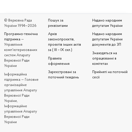
© Верховна Рада
Пошук за
Надано народним
України 1994—2026
реквізитами
депутатам України
Програмно-технічна
Архів
Надано народним
підтримка
—
законопроєктів,
депутатам України
Управління
проєктів інших актів
документів до ЗП
комп'ютеризованих
за ( III – IX скл.)
Знаходяться на
систем Апарату
Правила
опрацюванні в
Верховної Ради
оформлення
комітетах
України
Зареєстровані за
Прийняті на поточній
Iнформаційна
поточний тиждень
сесії
підтримка — Головне
організаційне
управління Апарату
Верховної Ради
України,
Інформаційне
управління Апарату
Верховної Ради
України