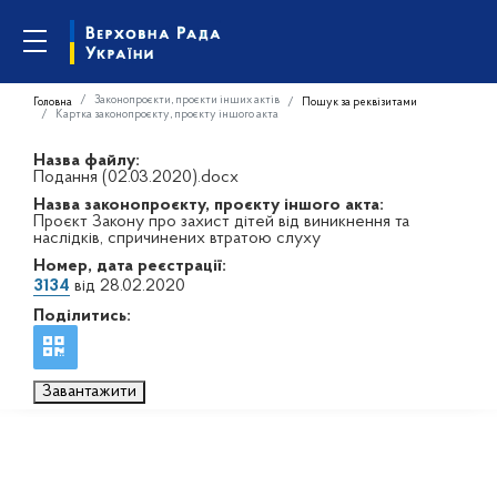
Законопроєкти, проєкти інших актів
Головна
Пошук за реквізитами
Картка законопроєкту, проєкту іншого акта
Назва файлу:
Подання (02.03.2020).docx
Назва законопроєкту, проєкту іншого акта:
Проєкт Закону про захист дітей від виникнення та
наслідків, спричинених втратою слуху
Номер, дата реєстрації:
3134
від 28.02.2020
Поділитись:
Завантажити