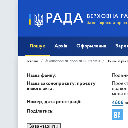
РАДА
ВЕРХОВНА Р
Законопроєкти, проєкт
Пошук
Архів
Оформлення
Заре
Законопроєкти, проєкти інших актів
Головна
Пошук за рек
Назва файлу:
Подання
Назва законопроєкту, проєкту
Проєкт
іншого акта:
правоп
межах 
Номер, дата реєстрації:
4606
ві
Поділитись:
Завантажити