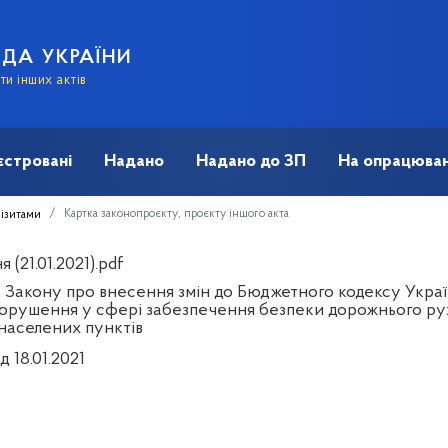
АДА УКРАЇНИ
и інших актів
єстровані
Надано
Надано до ЗП
На опрацюван
Картка законопроєкту, проєкту іншого акта
візитами
 (21.01.2021).pdf
 Закону про внесення змін до Бюджетного кодексу Украї
орушення у сфері забезпечення безпеки дорожнього руху
населених пунктів
д 18.01.2021