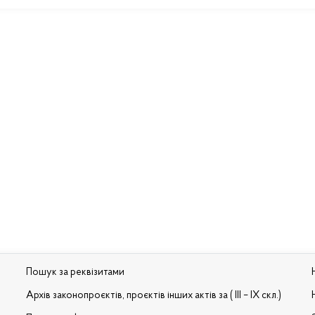
Пошук за реквізитами
Архів законопроєктів, проєктів інших актів за ( III – IX скл.)