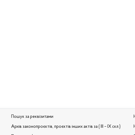
Пошук за реквізитами
Архів законопроєктів, проєктів інших актів за ( III – IX скл.)