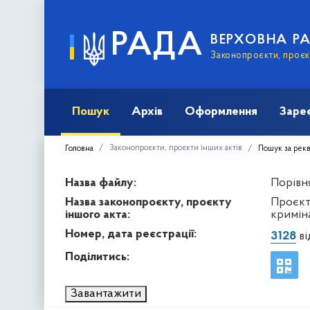
РАДА
ВЕРХОВНА Р
Законопроєкти, проєкт
Пошук
Архів
Оформлення
Заре
Законопроєкти, проєкти інших актів
Головна
Пошук за рек
Назва файлу:
Порівня
Назва законопроєкту, проєкту
Проєкт
іншого акта:
кримін
Номер, дата реєстрації:
3128
ві
Поділитись:
Завантажити