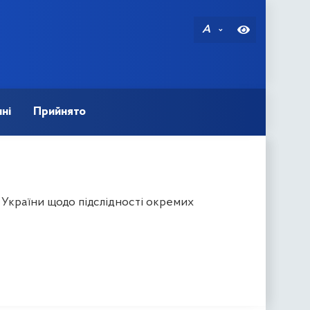
A
ні
Прийнято
 України щодо підслідності окремих