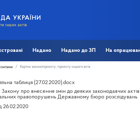
АДА УКРАЇНИ
и інших актів
єстровані
Надано
Надано до ЗП
На опрацюван
Картка законопроєкту, проєкту іншого акта
візитами
льна таблиця (27.02.2020).docx
 Закону про внесення змін до деяких законодавчих актів
альних правопорушень Державному бюро розслідувань
д 26.02.2020