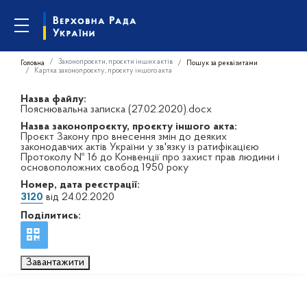
Законопроєкти, проєкти інших актів
Головна
Пошук за реквізитами
Картка законопроєкту, проєкту іншого акта
Назва файлу:
Пояснювальна записка (27.02.2020).docx
Назва законопроєкту, проєкту іншого акта:
Проєкт Закону про внесення змін до деяких
законодавчих актів України у зв'язку із ратифікацією
Протоколу № 16 до Конвенції про захист прав людини і
основоположних свобод 1950 року
Номер, дата реєстрації:
3120
від 24.02.2020
Поділитись:
Завантажити