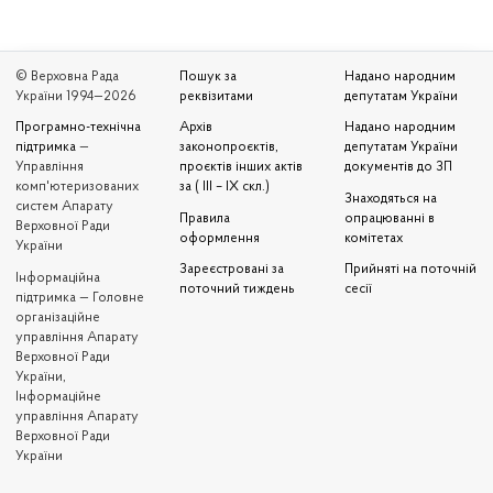
© Верховна Рада
Пошук за
Надано народним
України 1994—2026
реквізитами
депутатам України
Програмно-технічна
Архів
Надано народним
підтримка
—
законопроєктів,
депутатам України
Управління
проєктів інших актів
документів до ЗП
комп'ютеризованих
за ( III – IX скл.)
Знаходяться на
систем Апарату
Правила
опрацюванні в
Верховної Ради
оформлення
комітетах
України
Зареєстровані за
Прийняті на поточній
Iнформаційна
поточний тиждень
сесії
підтримка — Головне
організаційне
управління Апарату
Верховної Ради
України,
Інформаційне
управління Апарату
Верховної Ради
України