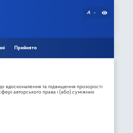
A
ні
Прийнято
до вдосконалення та підвищення прозорості
ері авторського права і (або) суміжних