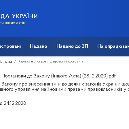
АДА УКРАЇНИ
и інших актів
єстровані
Надано
Надано до ЗП
На опрацюван
Картка законопроєкту, проєкту іншого акта
візитами
Постанови до Закону (іншого Акта) (28.12.2020).pdf
 Закону про внесення змін до деяких законів України що
вного управління майновими правами правовласників у сф
д 24.12.2020