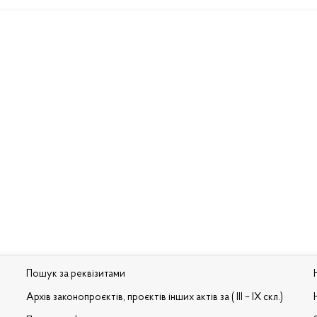
Пошук за реквізитами
Архів законопроєктів, проєктів інших актів за ( III – IX скл.)