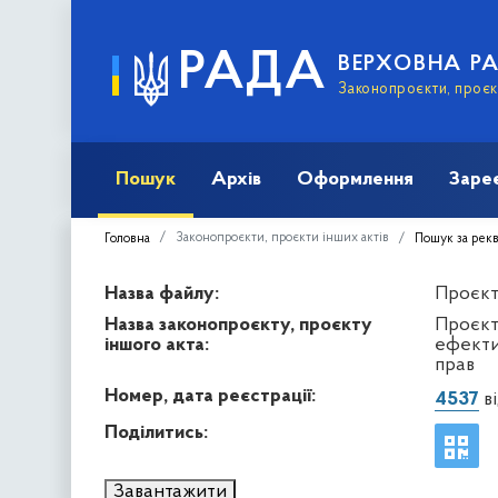
РАДА
ВЕРХОВНА Р
Законопроєкти, проєкт
Пошук
Архів
Оформлення
Заре
Законопроєкти, проєкти інших актів
Головна
Пошук за рек
Назва файлу:
Проєкт 
Назва законопроєкту, проєкту
Проєкт
іншого акта:
ефекти
прав
Номер, дата реєстрації:
4537
ві
Поділитись:
Завантажити