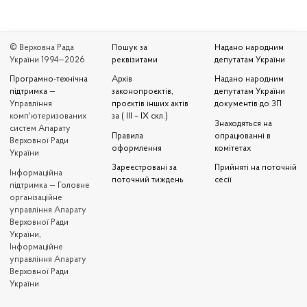
© Верховна Рада
Пошук за
Надано народним
України 1994—2026
реквізитами
депутатам України
Програмно-технічна
Архів
Надано народним
підтримка
—
законопроєктів,
депутатам України
Управління
проєктів інших актів
документів до ЗП
комп'ютеризованих
за ( III – IX скл.)
Знаходяться на
систем Апарату
Правила
опрацюванні в
Верховної Ради
оформлення
комітетах
України
Зареєстровані за
Прийняті на поточній
Iнформаційна
поточний тиждень
сесії
підтримка — Головне
організаційне
управління Апарату
Верховної Ради
України,
Інформаційне
управління Апарату
Верховної Ради
України