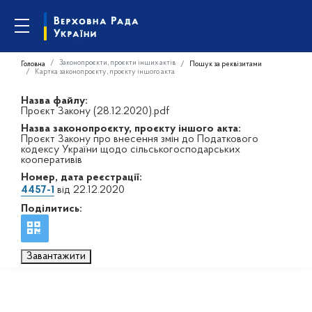
Законопроєкти, проєкти інших актів
Головна
Пошук за реквізитами
Картка законопроєкту, проєкту іншого акта
Назва файлу:
Проєкт Закону (28.12.2020).pdf
Назва законопроєкту, проєкту іншого акта:
Проєкт Закону про внесення змін до Податкового
кодексу України щодо сільськогосподарських
кооперативів
Номер, дата реєстрації:
4457-1
від 22.12.2020
Поділитись:
Завантажити