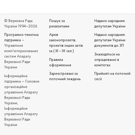
© Верховна Рада
Пошук за
Надано народним
України 1994—2026
реквізитами
депутатам України
Програмно-технічна
Архів
Надано народним
підтримка
—
законопроєктів,
депутатам України
Управління
проєктів інших актів
документів до ЗП
комп'ютеризованих
за ( III – IX скл.)
Знаходяться на
систем Апарату
Правила
опрацюванні в
Верховної Ради
оформлення
комітетах
України
Зареєстровані за
Прийняті на поточній
Iнформаційна
поточний тиждень
сесії
підтримка — Головне
організаційне
управління Апарату
Верховної Ради
України,
Інформаційне
управління Апарату
Верховної Ради
України