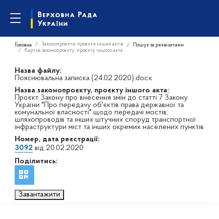
Законопроєкти, проєкти інших актів
Головна
Пошук за реквізитами
Картка законопроєкту, проєкту іншого акта
Назва файлу:
Пояснювальна записка (24.02.2020).docx
Назва законопроєкту, проєкту іншого акта:
Проєкт Закону про внесення змін до статті 7 Закону
України "Про передачу об'єктів права державної та
комунальної власності" щодо передачі мостів,
шляхопроводів та інших штучних споруд транспортної
інфраструктури міст та інших окремих населених пунктів
Номер, дата реєстрації:
3092
від 20.02.2020
Поділитись:
Завантажити