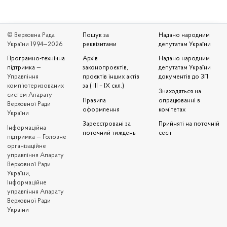
© Верховна Рада
Пошук за
Надано народним
України 1994—2026
реквізитами
депутатам України
Програмно-технічна
Архів
Надано народним
підтримка
—
законопроєктів,
депутатам України
Управління
проєктів інших актів
документів до ЗП
комп'ютеризованих
за ( III – IX скл.)
Знаходяться на
систем Апарату
Правила
опрацюванні в
Верховної Ради
оформлення
комітетах
України
Зареєстровані за
Прийняті на поточній
Iнформаційна
поточний тиждень
сесії
підтримка — Головне
організаційне
управління Апарату
Верховної Ради
України,
Інформаційне
управління Апарату
Верховної Ради
України