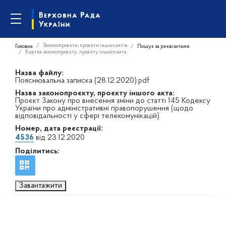
Законопроєкти, проєкти інших актів
Головна
Пошук за реквізитами
Картка законопроєкту, проєкту іншого акта
Назва файлу:
Пояснювальна записка (28.12.2020).pdf
Назва законопроєкту, проєкту іншого акта:
Проєкт Закону про внесення зміни до статті 145 Кодексу
України про адміністративні правопорушення (щодо
відповідальності у сфері телекомунікацій)
Номер, дата реєстрації:
4536
від 23.12.2020
Поділитись:
Завантажити