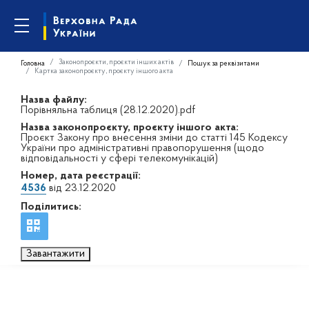
Законопроєкти, проєкти інших актів
Головна
Пошук за реквізитами
Картка законопроєкту, проєкту іншого акта
Назва файлу:
Порівняльна таблиця (28.12.2020).pdf
Назва законопроєкту, проєкту іншого акта:
Проєкт Закону про внесення зміни до статті 145 Кодексу
України про адміністративні правопорушення (щодо
відповідальності у сфері телекомунікацій)
Номер, дата реєстрації:
4536
від 23.12.2020
Поділитись:
Завантажити