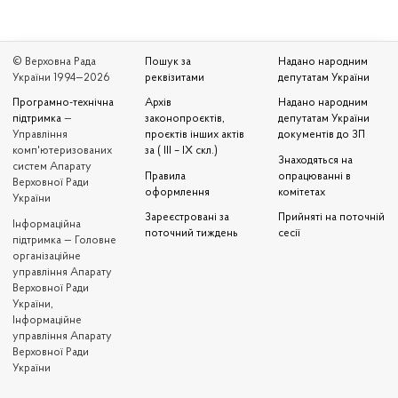
© Верховна Рада
Пошук за
Надано народним
України 1994—2026
реквізитами
депутатам України
Програмно-технічна
Архів
Надано народним
підтримка
—
законопроєктів,
депутатам України
Управління
проєктів інших актів
документів до ЗП
комп'ютеризованих
за ( III – IX скл.)
Знаходяться на
систем Апарату
Правила
опрацюванні в
Верховної Ради
оформлення
комітетах
України
Зареєстровані за
Прийняті на поточній
Iнформаційна
поточний тиждень
сесії
підтримка — Головне
організаційне
управління Апарату
Верховної Ради
України,
Інформаційне
управління Апарату
Верховної Ради
України