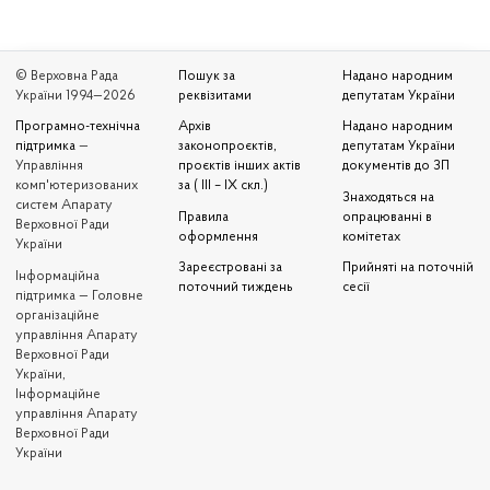
© Верховна Рада
Пошук за
Надано народним
України 1994—2026
реквізитами
депутатам України
Програмно-технічна
Архів
Надано народним
підтримка
—
законопроєктів,
депутатам України
Управління
проєктів інших актів
документів до ЗП
комп'ютеризованих
за ( III – IX скл.)
Знаходяться на
систем Апарату
Правила
опрацюванні в
Верховної Ради
оформлення
комітетах
України
Зареєстровані за
Прийняті на поточній
Iнформаційна
поточний тиждень
сесії
підтримка — Головне
організаційне
управління Апарату
Верховної Ради
України,
Інформаційне
управління Апарату
Верховної Ради
України