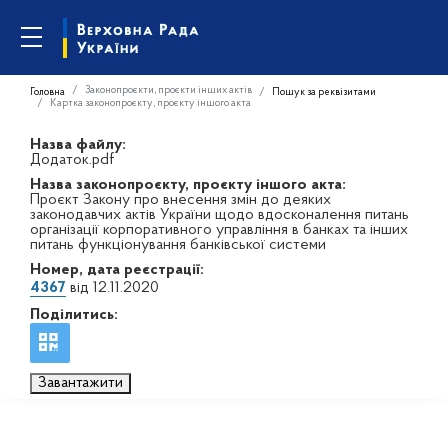
Законопроєкти, проєкти інших актів
Головна
Пошук за реквізитами
Картка законопроєкту, проєкту іншого акта
Назва файлу:
Додаток.pdf
Назва законопроєкту, проєкту іншого акта:
Проєкт Закону про внесення змін до деяких
законодавчих актів України щодо вдосконалення питань
організації корпоративного управління в банках та інших
питань функціонування банківської системи
Номер, дата реєстрації:
4367
від 12.11.2020
Поділитись:
Завантажити