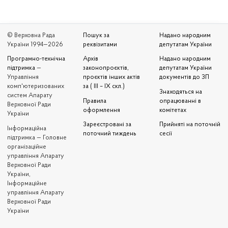
© Верховна Рада
Пошук за
Надано народним
України 1994—2026
реквізитами
депутатам України
Програмно-технічна
Архів
Надано народним
підтримка
—
законопроєктів,
депутатам України
Управління
проєктів інших актів
документів до ЗП
комп'ютеризованих
за ( III – IX скл.)
Знаходяться на
систем Апарату
Правила
опрацюванні в
Верховної Ради
оформлення
комітетах
України
Зареєстровані за
Прийняті на поточній
Iнформаційна
поточний тиждень
сесії
підтримка — Головне
організаційне
управління Апарату
Верховної Ради
України,
Інформаційне
управління Апарату
Верховної Ради
України