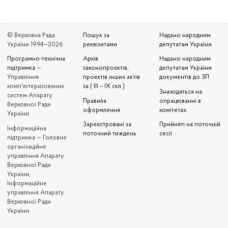
© Верховна Рада
Пошук за
Надано народним
України 1994—2026
реквізитами
депутатам України
Програмно-технічна
Архів
Надано народним
підтримка
—
законопроєктів,
депутатам України
Управління
проєктів інших актів
документів до ЗП
комп'ютеризованих
за ( III – IX скл.)
Знаходяться на
систем Апарату
Правила
опрацюванні в
Верховної Ради
оформлення
комітетах
України
Зареєстровані за
Прийняті на поточній
Iнформаційна
поточний тиждень
сесії
підтримка — Головне
організаційне
управління Апарату
Верховної Ради
України,
Інформаційне
управління Апарату
Верховної Ради
України