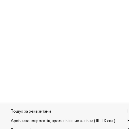
Пошук за реквізитами
Архів законопроєктів, проєктів інших актів за ( III – IX скл.)