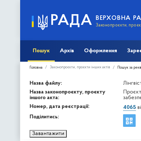
РАДА
ВЕРХОВНА Р
Законопроєкти, проєкт
Пошук
Архів
Оформлення
Заре
Законопроєкти, проєкти інших актів
Головна
Пошук за рек
Назва файлу:
Лінгвіс
Назва законопроєкту, проєкту
Проєкт
іншого акта:
забезп
Номер, дата реєстрації:
4065
ві
Поділитись:
Завантажити