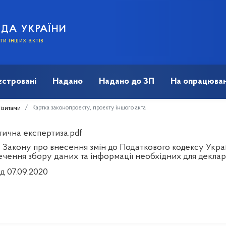
АДА УКРАЇНИ
и інших актів
єстровані
Надано
Надано до ЗП
На опрацюван
Картка законопроєкту, проєкту іншого акта
візитами
тична експертиза.pdf
 Закону про внесення змін до Податкового кодексу Украї
ечення збору даних та інформації необхідних для декла
д 07.09.2020