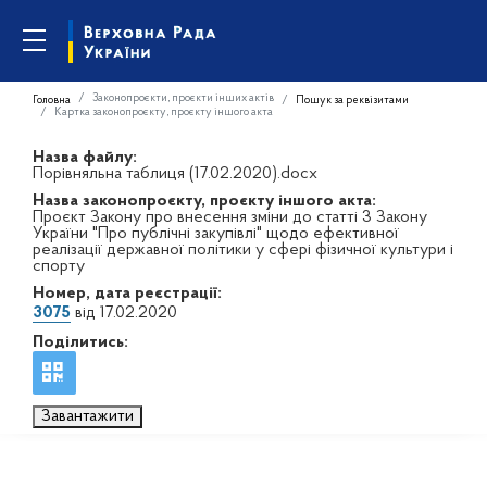
Законопроєкти, проєкти інших актів
Головна
Пошук за реквізитами
Картка законопроєкту, проєкту іншого акта
Назва файлу:
Порівняльна таблиця (17.02.2020).docx
Назва законопроєкту, проєкту іншого акта:
Проєкт Закону про внесення зміни до статті 3 Закону
України "Про публічні закупівлі" щодо ефективної
реалізації державної політики у сфері фізичної культури і
спорту
Номер, дата реєстрації:
3075
від 17.02.2020
Поділитись:
Завантажити