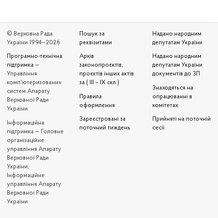
© Верховна Рада
Пошук за
Надано народним
України 1994—2026
реквізитами
депутатам України
Програмно-технічна
Архів
Надано народним
підтримка
—
законопроєктів,
депутатам України
Управління
проєктів інших актів
документів до ЗП
комп'ютеризованих
за ( III – IX скл.)
Знаходяться на
систем Апарату
Правила
опрацюванні в
Верховної Ради
оформлення
комітетах
України
Зареєстровані за
Прийняті на поточній
Iнформаційна
поточний тиждень
сесії
підтримка — Головне
організаційне
управління Апарату
Верховної Ради
України,
Інформаційне
управління Апарату
Верховної Ради
України