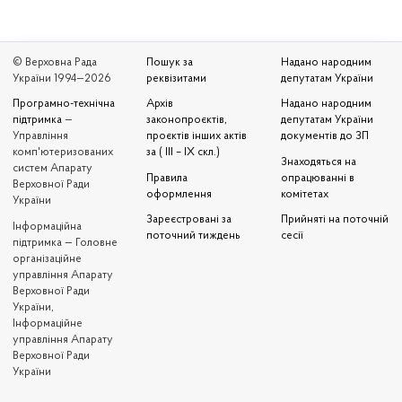
© Верховна Рада
Пошук за
Надано народним
України 1994—2026
реквізитами
депутатам України
Програмно-технічна
Архів
Надано народним
підтримка
—
законопроєктів,
депутатам України
Управління
проєктів інших актів
документів до ЗП
комп'ютеризованих
за ( III – IX скл.)
Знаходяться на
систем Апарату
Правила
опрацюванні в
Верховної Ради
оформлення
комітетах
України
Зареєстровані за
Прийняті на поточній
Iнформаційна
поточний тиждень
сесії
підтримка — Головне
організаційне
управління Апарату
Верховної Ради
України,
Інформаційне
управління Апарату
Верховної Ради
України