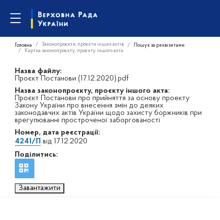
Законопроєкти, проєкти інших актів
Головна
Пошук за реквізитами
Картка законопроєкту, проєкту іншого акта
Назва файлу:
Проєкт Постанови (17.12.2020).pdf
Назва законопроєкту, проєкту іншого акта:
Проєкт Постанови про прийняття за основу проекту
Закону України про внесення змін до деяких
законодавчих актів України щодо захисту боржників при
врегулюванні простроченої заборгованості
Номер, дата реєстрації:
4241/П
від 17.12.2020
Поділитись:
Завантажити