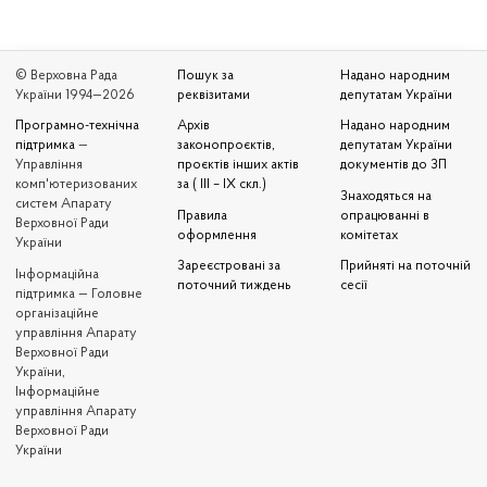
© Верховна Рада
Пошук за
Надано народним
України 1994—2026
реквізитами
депутатам України
Програмно-технічна
Архів
Надано народним
підтримка
—
законопроєктів,
депутатам України
Управління
проєктів інших актів
документів до ЗП
комп'ютеризованих
за ( III – IX скл.)
Знаходяться на
систем Апарату
Правила
опрацюванні в
Верховної Ради
оформлення
комітетах
України
Зареєстровані за
Прийняті на поточній
Iнформаційна
поточний тиждень
сесії
підтримка — Головне
організаційне
управління Апарату
Верховної Ради
України,
Інформаційне
управління Апарату
Верховної Ради
України