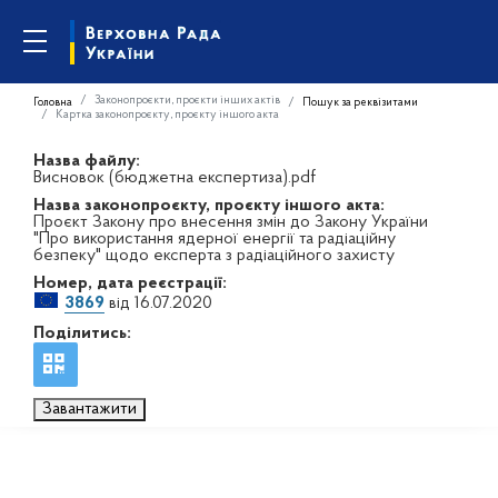
Законопроєкти, проєкти інших актів
Головна
Пошук за реквізитами
Картка законопроєкту, проєкту іншого акта
Назва файлу:
Висновок (бюджетна експертиза).pdf
Назва законопроєкту, проєкту іншого акта:
Проєкт Закону про внесення змін до Закону України
"Про використання ядерної енергії та радіаційну
безпеку" щодо експерта з радіаційного захисту
Номер, дата реєстрації:
3869
від 16.07.2020
Поділитись:
Завантажити