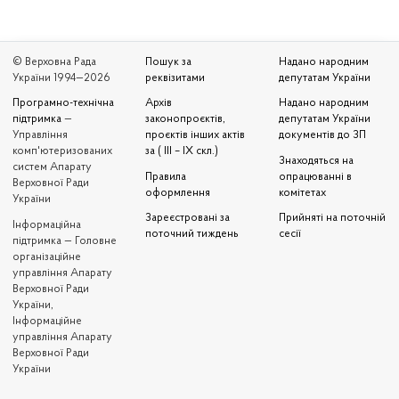
© Верховна Рада
Пошук за
Надано народним
України 1994—2026
реквізитами
депутатам України
Програмно-технічна
Архів
Надано народним
підтримка
—
законопроєктів,
депутатам України
Управління
проєктів інших актів
документів до ЗП
комп'ютеризованих
за ( III – IX скл.)
Знаходяться на
систем Апарату
Правила
опрацюванні в
Верховної Ради
оформлення
комітетах
України
Зареєстровані за
Прийняті на поточній
Iнформаційна
поточний тиждень
сесії
підтримка — Головне
організаційне
управління Апарату
Верховної Ради
України,
Інформаційне
управління Апарату
Верховної Ради
України